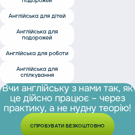
подорожей
Англійська для дітей
Англійська для
подорожей
Англійська для роботи
Англійська для
спілкування
Вчи
англійську
з
нами
так,
як
це
дійсно
працює
–
через
практику,
а
не
нудну
теорію!
СПРОБУВАТИ БЕЗКОШТОВНО